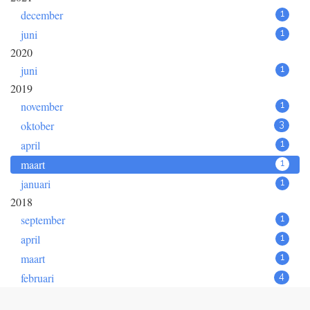
december
1
juni
1
2020
juni
1
2019
november
1
oktober
3
april
1
maart
1
januari
1
2018
september
1
april
1
maart
1
februari
4