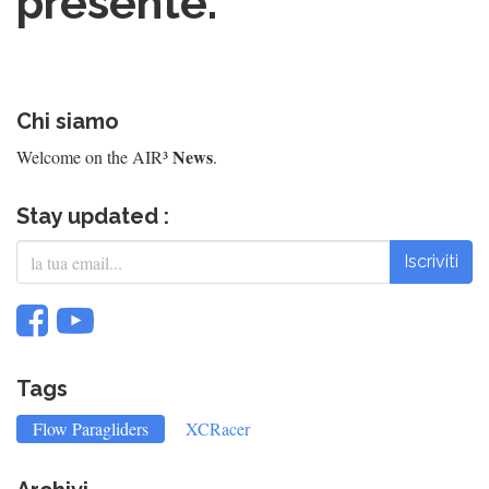
presente.
Chi siamo
News
Welcome on the AIR³
.
Stay updated :
Iscriviti
Tags
Flow Paragliders
XCRacer