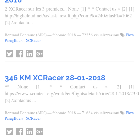
2 XCRacer sur les 3 premiers... None [1] * * Contact us » [2] [1]
http://highcloud.net/xc/task_result.php?comPk=240&tasPk=1062
[2] /contactu...
Bertrand Fontaine (AIR³)
—
febbraio 2018
— 72256 visualizzazioni
Flow
Paragliders
XCRacer
346 KM XCRacer 28-01-2018
** None [1] * * Contact us » [2] [1]
https://www.xcontest.org/world/en/flights/detail:Airie/28.1.2018/23:
[2] /contactus ...
Bertrand Fontaine (AIR³)
—
febbraio 2018
— 71684 visualizzazioni
Flow
Paragliders
XCRacer