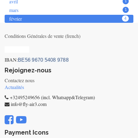
avril
1
mars
1
février
4
Conditions Générales de vente (french)
Privacy_old
IBAN:
BE56 9670 5408 9788
Rejoignez-nous
Contactez nous
Actualités
+32495249656 (incl. Whatsapp&Telegram)
info@fly-air3.com
Payment Icons