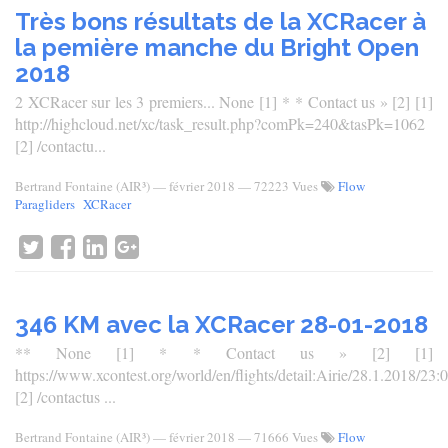
Très bons résultats de la XCRacer à
la pemière manche du Bright Open
2018
2 XCRacer sur les 3 premiers... None [1] * * Contact us » [2] [1]
http://highcloud.net/xc/task_result.php?comPk=240&tasPk=1062
[2] /contactu...
Bertrand Fontaine (AIR³)
—
février 2018
— 72223 Vues
Flow
Paragliders
XCRacer
346 KM avec la XCRacer 28-01-2018
** None [1] * * Contact us » [2] [1]
https://www.xcontest.org/world/en/flights/detail:Airie/28.1.2018/23:
[2] /contactus ...
Bertrand Fontaine (AIR³)
—
février 2018
— 71666 Vues
Flow