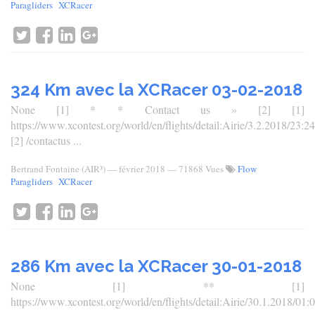
Paragliders
XCRacer
324 Km avec la XCRacer 03-02-2018
None [1] * * Contact us » [2] [1]
https://www.xcontest.org/world/en/flights/detail:Airie/3.2.2018/23:24
[2] /contactus ...
Bertrand Fontaine (AIR³)
—
février 2018
— 71868 Vues
Flow
Paragliders
XCRacer
286 Km avec la XCRacer 30-01-2018
None [1] ** [1]
https://www.xcontest.org/world/en/flights/detail:Airie/30.1.2018/01: