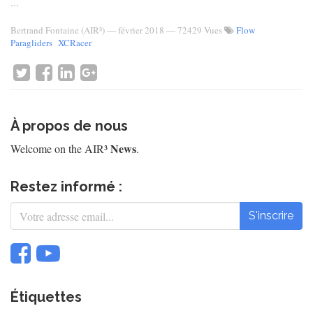
...
Bertrand Fontaine (AIR³)
—
février 2018
— 72429 Vues
Flow
Paragliders
XCRacer
À propos de nous
News
Welcome on the AIR³
.
Restez informé :
S'inscrire
Étiquettes