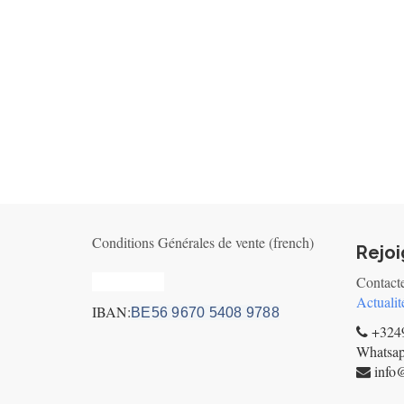
Conditions Générales de vente (french)
Rejo
Privacy_old
Contact
Actualit
IBAN:
BE56 9670 5408 9788
+3249
Whatsa
info