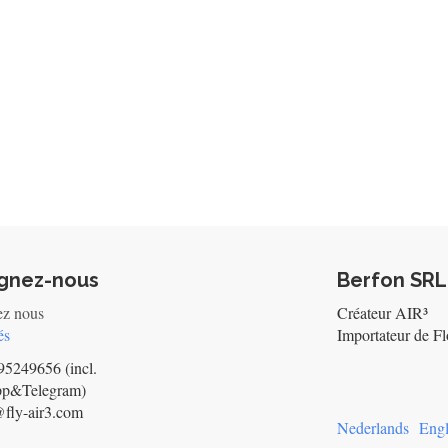
ignez-nous
Berfon SRL
ez nous
Créateur AIR³
és
Importateur de Fl
5249656 (incl.
pp&Telegram)
@fly-air3.com
Nederlands
Engl