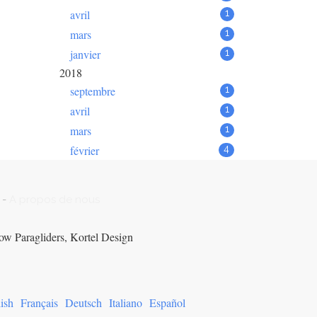
avril
1
mars
1
janvier
1
2018
septembre
1
avril
1
mars
1
février
4
-
A propos de nous
ow Paragliders, Kortel Design
ish
Français
Deutsch
Italiano
Español