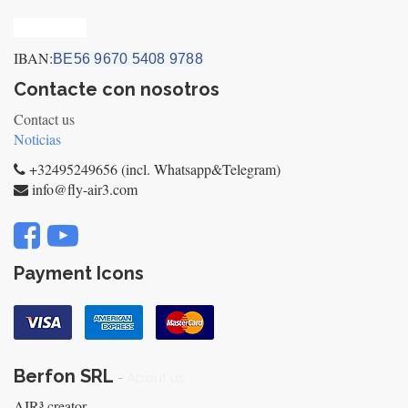
Privacy_old
IBAN:
BE56 9670 5408 9788
Contacte con nosotros
Contact us
Noticias
+32495249656 (incl. Whatsapp&Telegram)
info@fly-air3.com
Payment Icons
Berfon SRL
-
About us
AIR³ creator