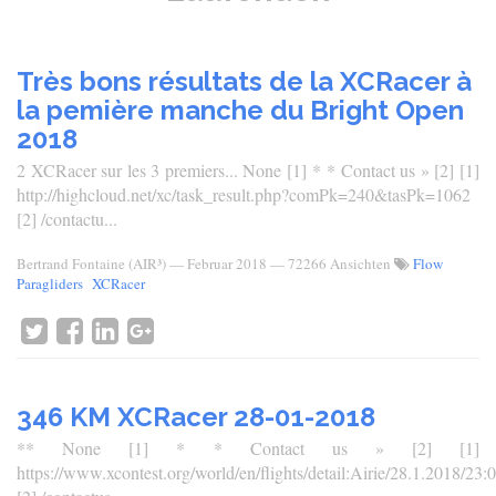
Très bons résultats de la XCRacer à
la pemière manche du Bright Open
2018
2 XCRacer sur les 3 premiers... None [1] * * Contact us » [2] [1]
http://highcloud.net/xc/task_result.php?comPk=240&tasPk=1062
[2] /contactu...
Bertrand Fontaine (AIR³)
—
Februar 2018
— 72266 Ansichten
Flow
Paragliders
XCRacer
346 KM XCRacer 28-01-2018
** None [1] * * Contact us » [2] [1]
https://www.xcontest.org/world/en/flights/detail:Airie/28.1.2018/23: