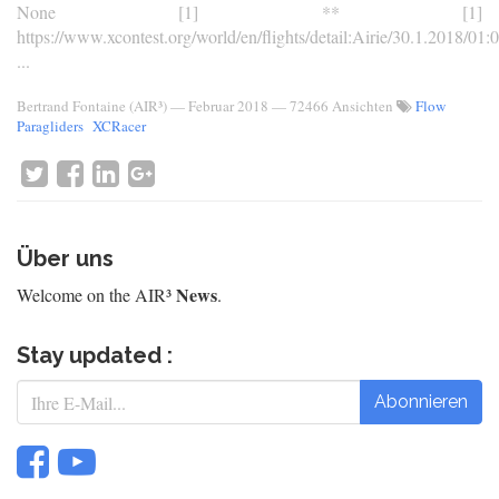
None [1] ** [1]
https://www.xcontest.org/world/en/flights/detail:Airie/30.1.2018/01:
...
Bertrand Fontaine (AIR³)
—
Februar 2018
— 72466 Ansichten
Flow
Paragliders
XCRacer
Über uns
News
Welcome on the AIR³
.
Stay updated :
Abonnieren