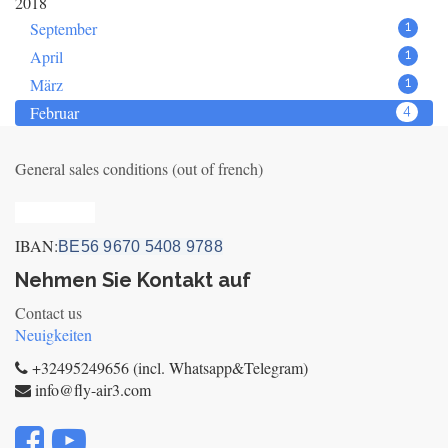
2018
September
1
April
1
März
1
Februar
4
General sales conditions (out of french)
Privacy_old
IBAN:
BE56 9670 5408 9788
Nehmen Sie Kontakt auf
Contact us
Neuigkeiten
+32495249656 (incl. Whatsapp&Telegram)
info@fly-air3.com