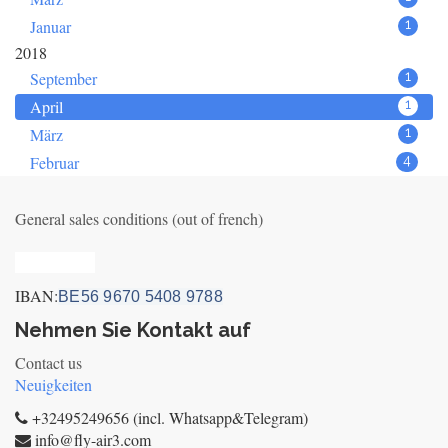
Januar
1
2018
September
1
April
1
März
1
Februar
4
General sales conditions (out of french)
Privacy_old
IBAN:
BE56 9670 5408 9788
Nehmen Sie Kontakt auf
Contact us
Neuigkeiten
+32495249656 (incl. Whatsapp&Telegram)
info@fly-air3.com