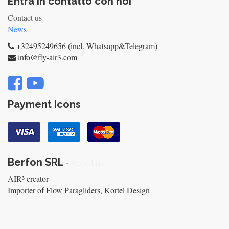
Entra in contatto con noi
Contact us
News
+32495249656 (incl. Whatsapp&Telegram)
info@fly-air3.com
Payment Icons
Berfon SRL
-
About us
AIR³ creator
Importer of Flow Paragliders, Kortel Design