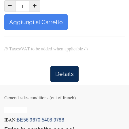
Aggiungi al Carrello
/!\ Taxes/VAT to be added when applicable /!\
Details
General sales conditions (out of french)
Privacy_old
IBAN:
BE56 9670 5408 9788