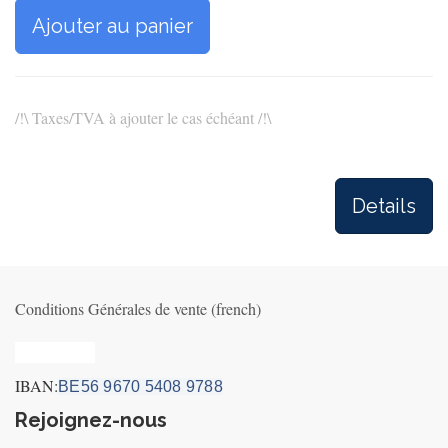
Ajouter au panier
/!\ Taxes/TVA à ajouter le cas échéant /!\
Details
Conditions Générales de vente (french)
Privacy_old
IBAN:
BE56 9670 5408 9788
Rejoignez-nous