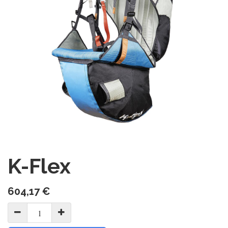
K-Flex
604,17
€