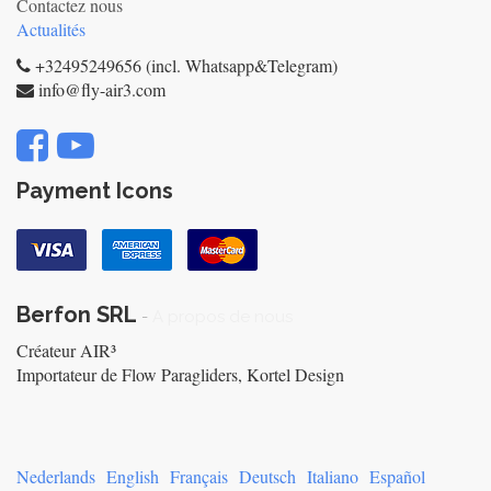
Contactez nous
Actualités
+32495249656 (incl. Whatsapp&Telegram)
info@fly-air3.com
Payment Icons
Berfon SRL
-
A propos de nous
Créateur AIR³
Importateur de Flow Paragliders, Kortel Design
Nederlands
English
Français
Deutsch
Italiano
Español