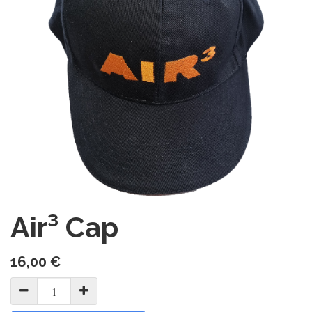
Air³ Cap
16,00
€