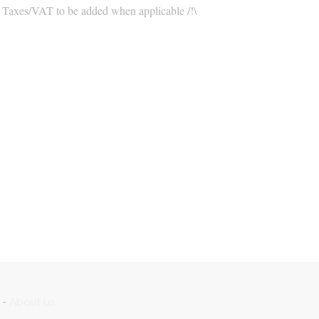
\ Taxes/VAT to be added when applicable /!\
-
About us