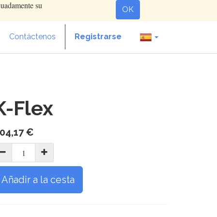
ecuadamente su
OK
Contáctenos
Registrarse
K-Flex
04,17
€
Añadir a la cesta