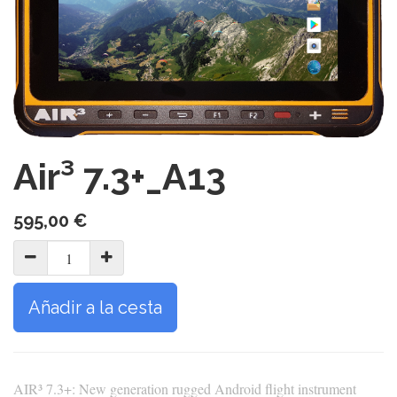
Air³ 7.3+_A13
595,00
€
Añadir a la cesta
AIR³ 7.3+: New generation rugged Android flight instrument