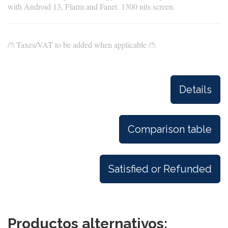
with Android 13, Flarm and Fanet. 1300 nits screen.
/!\ Taxes/VAT to be added when applicable /!\
Details
Comparison table
Satisfied or Refunded
Productos alternativos: