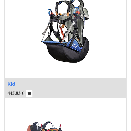
Kid
445,83
€