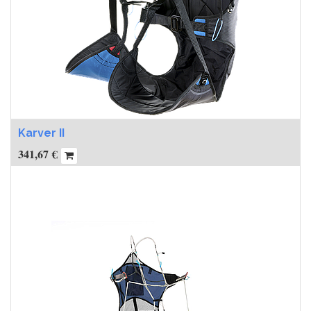
Karver II
341,67
€