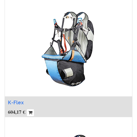
K-Flex
604,17
€