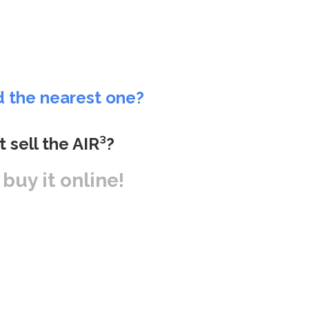
d the nearest one?
t sell the AIR³?
r buy it online!