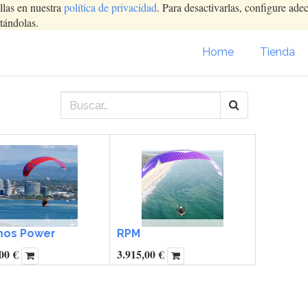
llas en nuestra
política de privacidad
. Para desactivarlas, configure ad
tándolas.
Home
Tienda
os Power
RPM
00
€
3.915,00
€