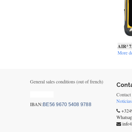
AIR³ 7
More de
General sales conditions (out of french)
Cont
Privacy_old
Contact
Noticias
IBAN:
BE56 9670 5408 9788
+3249
Whatsa
info