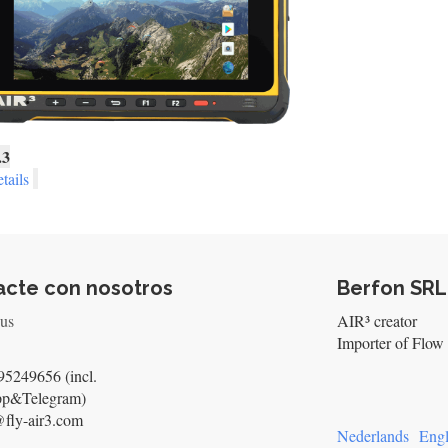
.3
tails
acte con nosotros
Berfon SRL
 us
AIR³ creator
Importer of Flow 
5249656 (incl.
pp&Telegram)
@fly-air3.com
Nederlands
Engl