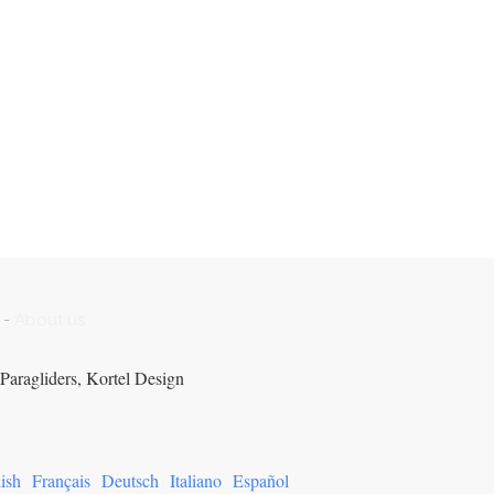
-
About us
Paragliders, Kortel Design
ish
Français
Deutsch
Italiano
Español