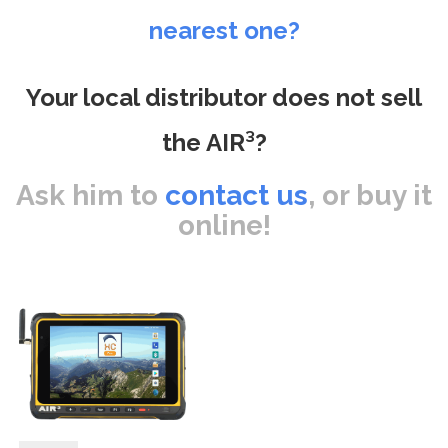
nearest one?
Your local distributor does not sell
the AIR³?
Ask him to
contact us
, or buy it
online!