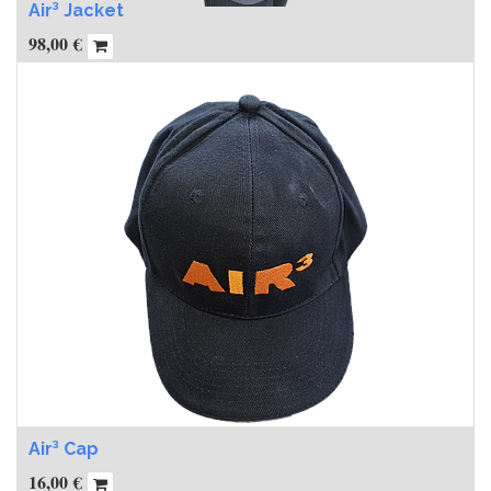
Air³ Jacket
98,00
€
Air³ Cap
16,00
€