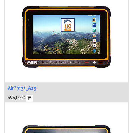
Air³ 7.3+_A13
595,00
€